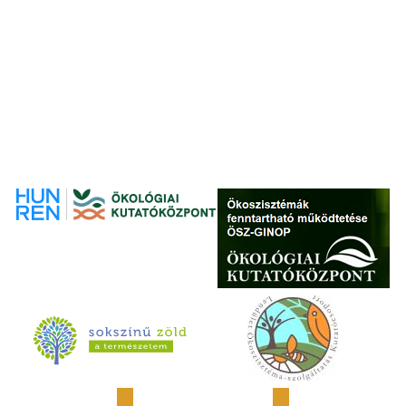
tájhasználat
(3)
táncoslégy
(1)
termelőtől a fogyasztóig
(1)
természethelyreállítás
(1)
természetvédelem
(6)
videó
(3)
virágbogarak
(1)
virágzás
(2)