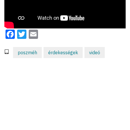
Facebook
Twitter
Email
poszméh
érdekességek
videó
CÍMKÉK
Anthropocén
(2)
beporzók
(18)
biológiai sokféleség
(6)
civil
(5)