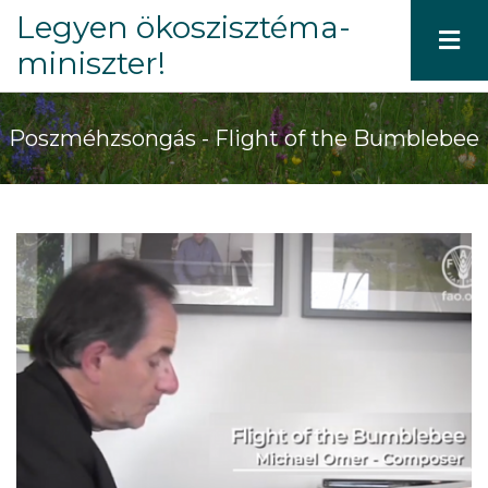
Ugrás
Legyen ökoszisztéma-
a
miniszter!
tartalomra
Poszméhzsongás - Flight of the Bumblebee