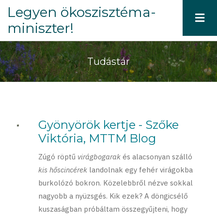
Ugrás
Legyen ökoszisztéma-
a
miniszter!
tartalomra
Tudástár
Gyönyörök kertje - Szőke
Viktória, MTTM Blog
Zúgó röptű
virágbogarak
és alacsonyan szálló
kis hőscincérek
landolnak egy fehér virágokba
burkolózó bokron. Közelebbről nézve sokkal
nagyobb a nyüzsgés. Kik ezek? A döngicsélő
kuszaságban próbáltam összegyűjteni, hogy