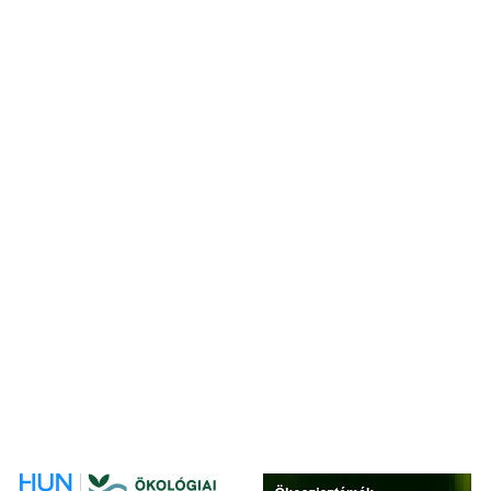
klímaváltozás
(13)
környezetszennyezés
(8)
környezetvédelem
(3)
kutatási eredmény
(8)
lepkék
(6)
méhek
(12)
mezőgazdaság
(9)
növényvédőszer
(6)
ökológiai lábnyom
(1)
ökoszisztéma-szolgáltatások
(6)
összeomlás
(5)
poszméh
(7)
tájhasználat
(3)
táncoslégy
(1)
termelőtől a fogyasztóig
(1)
természethelyreállítás
(1)
természetvédelem
(6)
videó
(3)
virágbogarak
(1)
virágzás
(2)