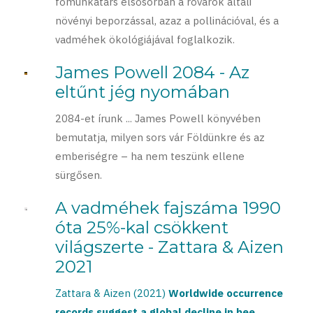
főmunkatárs elsősorban a rovarok általi
növényi beporzással, azaz a pollinációval, és a
vadméhek ökológiájával foglalkozik.
James Powell 2084 - Az
eltűnt jég nyomában
2084-et írunk ... James Powell könyvében
bemutatja, milyen sors vár Földünkre és az
emberiségre – ha nem teszünk ellene
sürgősen.
A vadméhek fajszáma 1990
óta 25%-kal csökkent
világszerte - Zattara & Aizen
2021
Zattara & Aizen (2021)
Worldwide occurrence
records suggest a global decline in bee