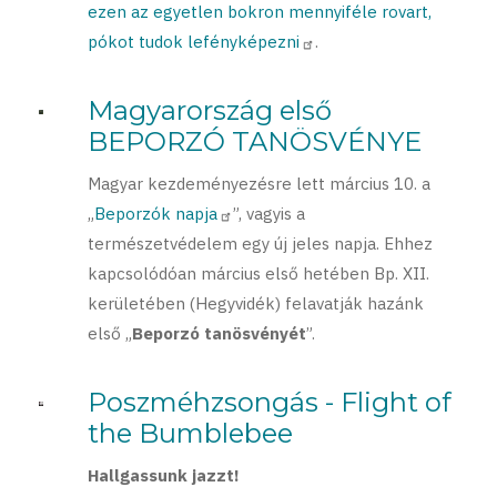
ezen az egyetlen bokron mennyiféle rovart,
pókot tudok lefényképezni
.
Magyarország első
BEPORZÓ TANÖSVÉNYE
Magyar kezdeményezésre lett március 10. a
„
Beporzók napja
”, vagyis a
természetvédelem egy új jeles napja. Ehhez
kapcsolódóan március első hetében Bp. XII.
kerületében (Hegyvidék) felavatják hazánk
első „
Beporzó tanösvényét
”.
Poszméhzsongás - Flight of
the Bumblebee
Hallgassunk jazzt!