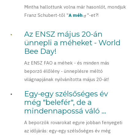
Mintha hallottunk volna már hasonlót, mondjuk
Franz Schubert-től "
A méh
"-et?!
Az ENSZ május 20-án
ünnepli a méheket - World
Bee Day!
Az ENSZ FAO a méhek - és minden más
beporzó élőlény - ünneplésre méltó
világnapjának nyilvánította május 20-át!
Egy-egy szélsőséges év
még "belefér", de a
mindennapossá váló ...
A beporzók rovarokat egyre jobban fenyegeti
az időjárás: egy-egy szélsőséges év még