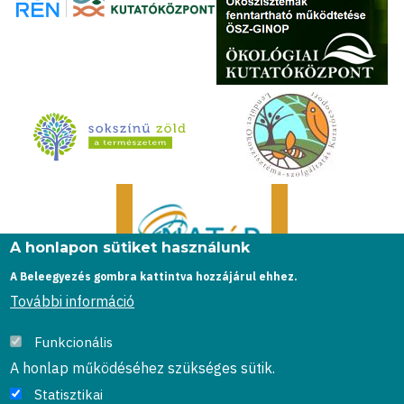
A honlapon sütiket használunk
A Beleegyezés gombra kattintva hozzájárul ehhez.
További információ
Funkcionális
© Horváth és mtsai 2020
A honlap működéséhez szükséges sütik.
FOOTER
Impresszum
Statisztikai
MENU