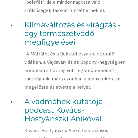
„belefér”, de a mindennapossá váló
szélsőségek fajokat tüntethetnek el.
Klímaváltozás és virágzás -
egy természetvédő
megfigyelései
"A Mátrától és a Bükktől északra elterülő
vidéken, a Vajdavár- és az Upponyi-hegységben
korábban a hóvirág volt legkorábbi védett
vadvirágunk, mára azonban a leánykökörcsin
megelőzte és átvette a helyét. "
A vadméhek kutatója -
podcast Kovács-
Hostyánszki Anikóval
Kovács-Hostyánszki Anikó tudományos